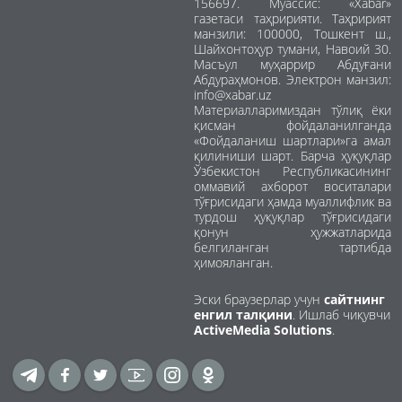
156697. Муассис: «Xabar»
газетаси таҳририяти. Таҳририят
манзили: 100000, Тошкент ш.,
Шайхонтоҳур тумани, Навоий 30.
Масъул муҳаррир Абдуғани
Абдураҳмонов. Электрон манзил:
info@xabar.uz
Материалларимиздан тўлиқ ёки
қисман фойдаланилганда
«Фойдаланиш шартлари»га амал
қилиниши шарт. Барча ҳуқуқлар
Ўзбекистон Республикасининг
оммавий ахборот воситалари
тўғрисидаги ҳамда муаллифлик ва
турдош ҳуқуқлар тўғрисидаги
қонун ҳужжатларида
белгиланган тартибда
ҳимояланган.
Эски браузерлар учун
сайтнинг
енгил талқини
. Ишлаб чиқувчи
ActiveMedia Solutions
.