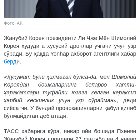
Фото: AP.
Жанубий Корея президенти Ли Чже Мён Шимолий
Корея ҳудудига хусусий дронлар учгани учун узр
сўради. Бу ҳақда Yonhap ахборот агентлиги хабар
берди
.
«Ҳукумат буни қилмаган бўлса-да, мен Шимолий
Кореядан бошқаларнинг бепарво хатти-
ҳаракатлари туфайли юзага келган кераксиз
ҳарбий кескинлик учун узр сўрайман»
, деди
сиёсатчи. У бундай провокацияларни қабул қилиб
бўлмайдиган деб атади.
ТАСС хабарига кўра, январ ойи бошида Пхенян
Жанубий Корея дронлари 27 сентябр ва 4 январ