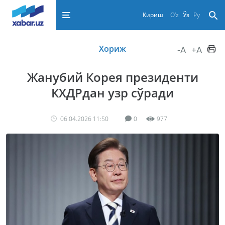
Кириш
O‘z
Ўз
Ру
Хориж
-A
+A
Жанубий Корея президенти
КХДРдан узр сўради
06.04.2026 11:50
0
977