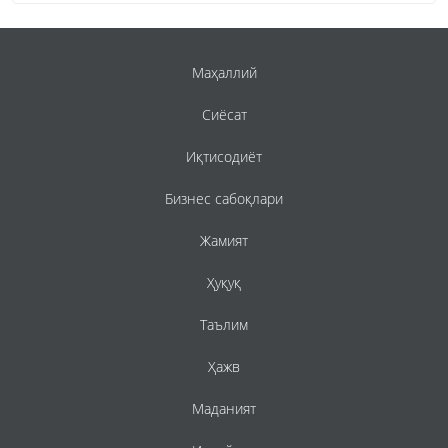
Маҳаллий
Сиёсат
Иқтисодиёт
Бизнес сабоқлари
Жамият
Ҳуқуқ
Таълим
Ҳажв
Маданият