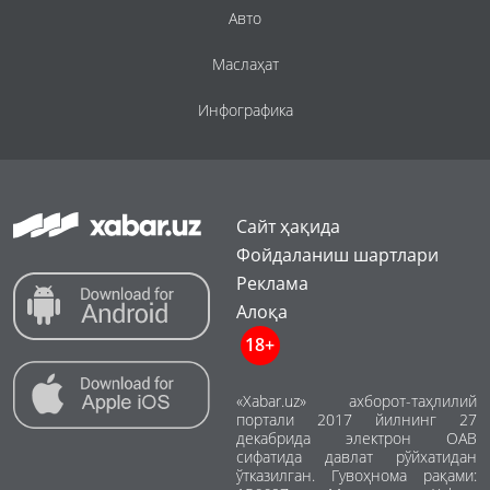
Авто
Маслаҳат
Инфографика
Сайт ҳақида
Фойдаланиш шартлари
Реклама
Алоқа
18+
«Xabar.uz» ахборот-таҳлилий
портали 2017 йилнинг 27
декабрида электрон ОАВ
сифатида давлат рўйхатидан
ўтказилган. Гувоҳнома рақами: