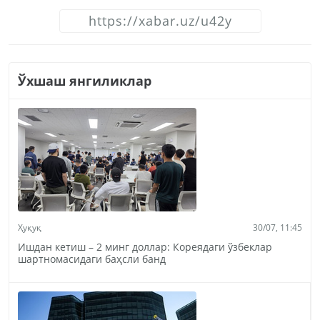
Ўхшаш янгиликлар
Ҳуқуқ
30/07, 11:45
Ишдан кетиш – 2 минг доллар: Кореядаги ўзбеклар
шартномасидаги баҳсли банд