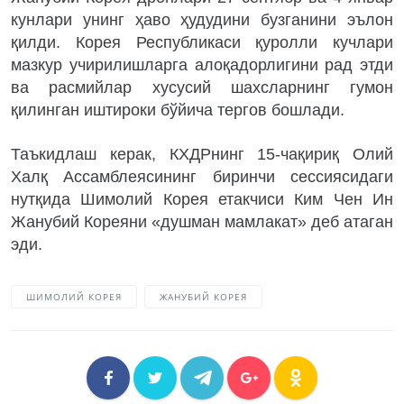
кунлари унинг ҳаво ҳудудини бузганини эълон
қилди. Корея Республикаси қуролли кучлари
мазкур учирилишларга алоқадорлигини рад этди
ва расмийлар хусусий шахсларнинг гумон
қилинган иштироки бўйича тергов бошлади.
Таъкидлаш керак, КХДРнинг 15-чақириқ Олий
Халқ Ассамблеясининг биринчи сессиясидаги
нутқида Шимолий Корея етакчиси Ким Чен Ин
Жанубий Кореяни «душман мамлакат» деб атаган
эди.
ШИМОЛИЙ КОРЕЯ
ЖАНУБИЙ КОРЕЯ