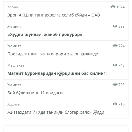
Хориж
1074
Эрон АҚШни танг аҳволга солиб қўйди – ОАВ
Жамият
983
«Худди шундай, жаноб прокурор»
Жамият
774
Президентнинг янги қарори эълон қилинди
Маслаҳат
748
Магнит бўронларидан қўрқишни бас қилинг!
Жамият
723
Бой бўлишнинг 11 қоидаси
Ҳодиса
716
Жиззахдаги ЙТҲда таниқли блогер ҳалок бўлди