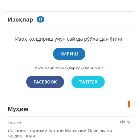
Изоҳлар
0
Изоҳ қолдириш учун сайтда рўйхатдан ўтинг
КИРИШ
Ижтимоий тармоқлар орқали киринг
FACEBOOK
TWITTER
Муҳим
Таҳлил
78
Лоланинг тарихий ватани Марказий Осиё экани
тасдиқланди