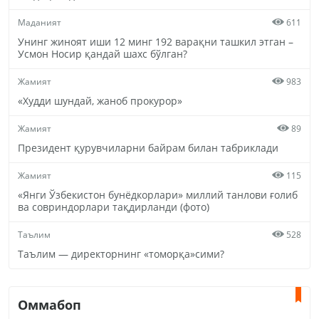
Маданият
611
Унинг жиноят иши 12 минг 192 варақни ташкил этган –
Усмон Носир қандай шахс бўлган?
Жамият
983
«Худди шундай, жаноб прокурор»
Жамият
89
Президент қурувчиларни байрам билан табриклади
Жамият
115
«Янги Ўзбекистон бунёдкорлари» миллий танлови ғолиб
ва совриндорлари тақдирланди (фото)
Таълим
528
Таълим — директорнинг «томорқа»сими?
Оммабоп