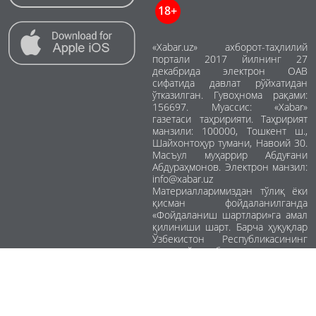
18+
«Xabar.uz» ахборот-таҳлилий
портали 2017 йилнинг 27
декабрида электрон ОАВ
сифатида давлат рўйхатидан
ўтказилган. Гувоҳнома рақами:
156697. Муассис: «Xabar»
газетаси таҳририяти. Таҳририят
манзили: 100000, Тошкент ш.,
Шайхонтоҳур тумани, Навоий 30.
Масъул муҳаррир Абдуғани
Абдураҳмонов. Электрон манзил:
info@xabar.uz
Материалларимиздан тўлиқ ёки
қисман фойдаланилганда
«Фойдаланиш шартлари»га амал
қилиниши шарт. Барча ҳуқуқлар
Ўзбекистон Республикасининг
оммавий ахборот воситалари
тўғрисидаги ҳамда муаллифлик ва
турдош ҳуқуқлар тўғрисидаги
қонун ҳужжатларида
белгиланган тартибда
ҳимояланган.