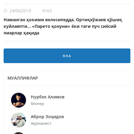
24/06/2019
9163
Наманган ҳокими велосипедда, Ортиқхўжаев қўшиқ
куйлаяпти... «Парето қонуни» ёки таги пуч сиёсий
пиарлар ҳақида
ЯНА
МУАЛЛИФЛАР
Нурбек Алимов
блогер
Аброр Зоҳидов
журналист