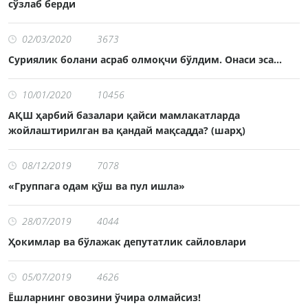
сўзлаб берди
02/03/2020
3673
Суриялик болани асраб олмоқчи бўлдим. Онаси эса...
10/01/2020
10456
АҚШ ҳарбий базалари қайси мамлакатларда
жойлаштирилган ва қандай мақсадда? (шарҳ)
08/12/2019
7078
«Группага одам қўш ва пул ишла»
28/07/2019
4044
Ҳокимлар ва бўлажак депутатлик сайловлари
05/07/2019
4626
Ёшларнинг овозини ўчира олмайсиз!