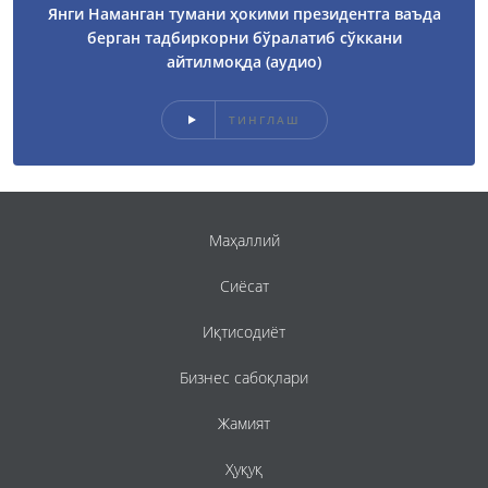
Янги Наманган тумани ҳокими президентга ваъда
берган тадбиркорни бўралатиб сўккани
айтилмоқда (аудио)
ТИНГЛАШ
Маҳаллий
Сиёсат
Иқтисодиёт
Бизнес сабоқлари
Жамият
Ҳуқуқ