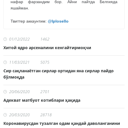
нафар фарзандим бор. Айни пайтда Белгияда
яшайман.
Твиттер аккаунтим:
@
Iplosello
01/12/2022
1462
Хитой ядро арсеналини кенгайтирмоқчи
11/03/2021
5075
Сир сақланаётган сирлар ортидан яна сирлар пайдо
бўлмоқда
20/06/2020
2701
Адекват матбуот котиблари ҳақида
20/03/2020
28718
Коронавирусдан тузалган одам қандай даволанганини