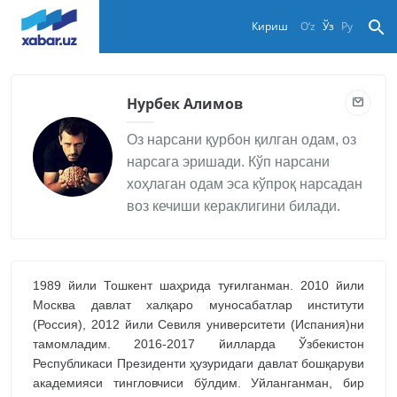
Кириш
O‘z
Ўз
Ру
Нурбек Алимов
Оз нарсани қурбон қилган одам, оз
нарсага эришади. Кўп нарсани
хоҳлаган одам эса кўпроқ нарсадан
воз кечиши кераклигини билади.
1989 йили Тошкент шаҳрида туғилганман. 2010 йили
Москва давлат халқаро муносабатлар институти
(Россия), 2012 йили Севиля университети (Испания)ни
тамомладим. 2016-2017 йилларда Ўзбекистон
Республикаси Президенти ҳузуридаги давлат бошқаруви
академияси тингловчиси бўлдим. Уйланганман, бир