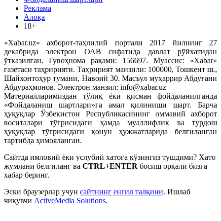
Реклама
Алоқа
18+
«Xabar.uz» ахборот-таҳлилий портали 2017 йилнинг 27
декабрида электрон ОАВ сифатида давлат рўйхатидан
ўтказилган. Гувоҳнома рақами: 156697. Муассис: «Xabar»
газетаси таҳририяти. Таҳририят манзили: 100000, Тошкент ш.,
Шайхонтоҳур тумани, Навоий 30. Масъул муҳаррир Абдуғани
Абдураҳмонов. Электрон манзил: info@xabar.uz
Материалларимиздан тўлиқ ёки қисман фойдаланилганда
«Фойдаланиш шартлари»га амал қилиниши шарт. Барча
ҳуқуқлар Ўзбекистон Республикасининг оммавий ахборот
воситалари тўғрисидаги ҳамда муаллифлик ва турдош
ҳуқуқлар тўғрисидаги қонун ҳужжатларида белгиланган
тартибда ҳимояланган.
Сайтда имловий ёки услубий хатога кўзингиз тушдими? Хато
жумлани белгиланг ва
CTRL+ENTER
босиш орқали бизга
хабар беринг.
Эски браузерлар учун
сайтнинг енгил талқини
. Ишлаб
чиқувчи
ActiveMedia Solutions
.