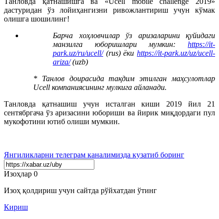
Танловда қатнашишга ва «Ucell mobile challenge 2019»
дастуридан ўз лойиҳангизни ривожлантириш учун кўмак
олишга шошилинг!
Барча хоҳловчилар ўз аризаларини қуйидаги
манзилга юборишлари мумкин:
https://it-
park.uz/ru/ucell/
(rus) ёки
https://it-park.uz/uz/ucell-
ariza/
(uzb)
* Танлов доирасида тақдим этилган маҳсулотлар
Ucell компаниясининг мулкига айланади.
Танловда қатнашиш учун исталган киши 2019 йил 21
сентябргача ўз аризасини юбориши ва йирик миқдордаги пул
мукофотини ютиб олиши мумкин.
Янгиликларни
телеграм
каналимизда кузатиб боринг
Изоҳлар
0
Изоҳ қолдириш учун сайтда рўйхатдан ўтинг
Кириш