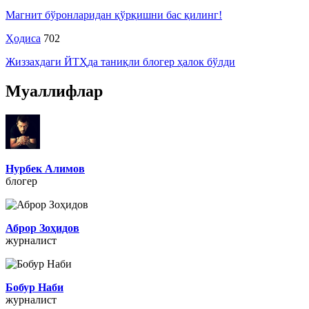
Магнит бўронларидан қўрқишни бас қилинг!
Ҳодиса
702
Жиззахдаги ЙТҲда таниқли блогер ҳалок бўлди
Муаллифлар
Нурбек Алимов
блогер
Аброр Зоҳидов
журналист
Бобур Наби
журналист