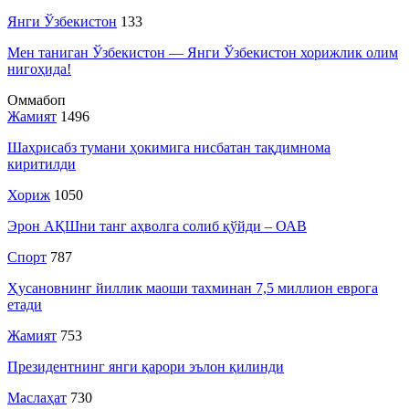
Янги Ўзбекистон
133
Мен таниган Ўзбекистон — Янги Ўзбекистон хорижлик олим
нигоҳида!
Оммабоп
Жамият
1496
Шаҳрисабз тумани ҳокимига нисбатан тақдимнома
киритилди
Хориж
1050
Эрон АҚШни танг аҳволга солиб қўйди – ОАВ
Спорт
787
Ҳусановнинг йиллик маоши тахминан 7,5 миллион еврога
етади
Жамият
753
Президентнинг янги қарори эълон қилинди
Маслаҳат
730