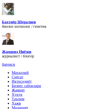
Бахтиёр Шералиев
биолог-ихтиолог / генетик
Жамшид Ниёзов
журналист / блогер
барчаси
Маҳаллий
Сиёсат
Иқтисодиёт
Бизнес сабоқлари
Жамият
Ҳуқуқ
Таълим
Ҳажв
Маданият