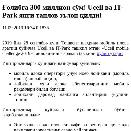
Ғолибга 300 миллион сўм! Ucell ва IT-
Park янги танлов эълон қилди!
11.09.2019 16:34
0
1835
2019 йил 28 сентябрь куни Тошкент шаҳрида мобиль илова
яратиш бўйичаа Ucell ва IT-Park ташкил этган «Ucell mobile
challenge 2019» танловининг саралаш босқичи
бўлиб ўтади!
Иштирокчиларга қуйидаги вазифалар қўйилади:
мобиль алоқа оператори учун ноёб лойиҳани (мобиль
илова) ишлаб чиқиш;
лойиҳани уяли алоқа абонентларининг мобиль
рақамлари билан боғлаш;
лойиҳани даромад манбаига айлантириш усулини
топиш.
Иштирокчилар қуйидаги йўналишлар бўйича
рақобатлашишади:
Энг яхши савдо иловаси: кафе ва ресторанлар; савдо
вакиллари учун тизим; савдо майдончаси.