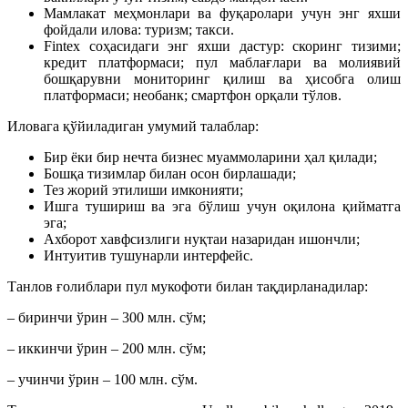
Мамлакат меҳмонлари ва фуқаролари учун энг яхши
фойдали илова: туризм; такси.
Fintex соҳасидаги энг яхши дастур: скоринг тизими;
кредит платформаси; пул маблағлари ва молиявий
бошқарувни мониторинг қилиш ва ҳисобга олиш
платформаси; необанк; смартфон орқали тўлов.
Иловага қўйиладиган умумий талаблар:
Бир ёки бир нечта бизнес муаммоларини ҳал қилади;
Бошқа тизимлар билан осон бирлашади;
Тез жорий этилиши имконияти;
Ишга тушириш ва эга бўлиш учун оқилона қийматга
эга;
Ахборот хавфсизлиги нуқтаи назаридан ишончли;
Интуитив тушунарли интерфейс.
Танлов ғолиблари пул мукофоти билан тақдирланадилар:
– биринчи ўрин – 300 млн. сўм;
– иккинчи ўрин – 200 млн. сўм;
– учинчи ўрин – 100 млн. сўм.