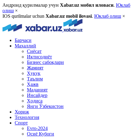
Андроид қурилмалар учун
Xabar.uz мобил иловаси
.
Юклаб
олиш
×
IOS qurilmalar uchun
Xabar.uz mobil ilovasi
.
Юклаб олиш
×
Барчаси
Маҳаллий
Сиёсат
Иқтисодиёт
Бизнес сабоқлари
Жамият
Ҳуқуқ
Таълим
Ҳажв
Маданият
Инсайдер
Ҳодиса
Янги Ўзбекистон
Хориж
Технология
Спорт
Evro-2024
Осиё Кубоги