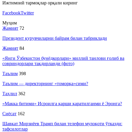
Ижтимоий тармоқлар орқали киринг
Facebook
Twitter
Муҳим
Жамият
72
Президент қурувчиларни байрам билан табриклади
Жамият
84
«Янги Ўзбекистон бунёдкорлари» миллий танлови ғолиб ва
совриндорлари тақдирланди (фото)
Таълим
398
Таълим — директорнинг «томорқа»сими?
Таҳлил
362
«Макка битими» Исроилга қарши қаратилганми ё Эронга?
Сиёсат
162
Шавкат Мирзиёев Трамп билан телефон мулоқоти ўтказди:
тафсилотлар